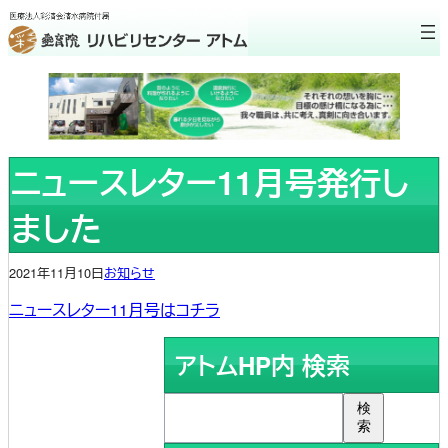
内
容
を
ス
キ
ッ
プ
ニュースレター11月号発行し
ました
2021年11月10日
お知らせ
ニュースレター11月号はコチラ
アトムHP内 検索
検
ア
索