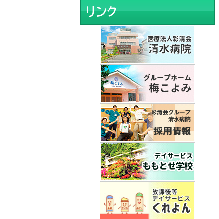
ト
リンク
ム
HP
内
検
索